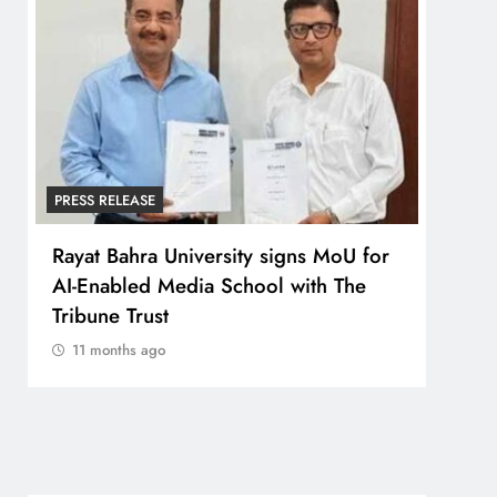
PRESS RELEASE
INDIA
Rayat Bahra University signs MoU for
Sewe
AI-Enabled Media School with The
Cont
Tribune Trust
Over
Betw
11 months ago
11 