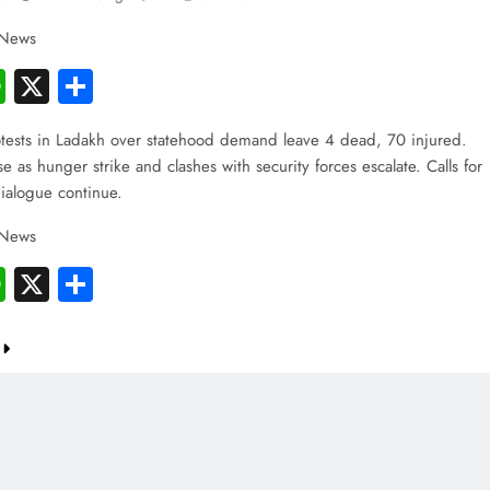
 News
cebook
WhatsApp
X
Share
otests in Ladakh over statehood demand leave 4 dead, 70 injured.
se as hunger strike and clashes with security forces escalate. Calls for
ialogue continue.
 News
cebook
WhatsApp
X
Share