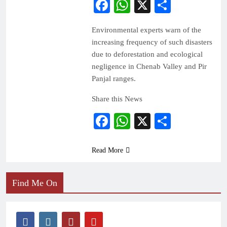
Facebook
WhatsApp
X
Share
Environmental experts warn of the
increasing frequency of such disasters
due to deforestation and ecological
negligence in Chenab Valley and Pir
Panjal ranges.
Share this News
Facebook
WhatsApp
X
Share
Read More
Find Me On