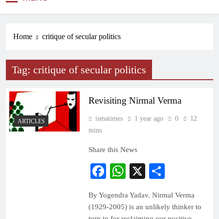
NEWS
Home
critique of secular politics
Tag:
critique of secular politics
Revisiting Nirmal Verma
ismatimes
1 year ago
0
12
ARTICLES
mins
Share this News
Facebook
WhatsApp
X
Share
By Yogendra Yadav. Nirmal Verma
(1929-2005) is an unlikely thinker to
turn to for reclaiming our positive