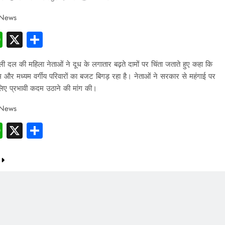
 News
cebook
WhatsApp
X
Share
दल की महिला नेताओं ने दूध के लगातार बढ़ते दामों पर चिंता जताते हुए कहा कि
 और मध्यम वर्गीय परिवारों का बजट बिगड़ रहा है। नेताओं ने सरकार से महंगाई पर
लिए प्रभावी कदम उठाने की मांग की।
 News
cebook
WhatsApp
X
Share
INDIA
PRESS RELEASE
Desk Jobs to Mobile Screens: How
Modern Lifestyle Is Damaging Your
Bones and Joints