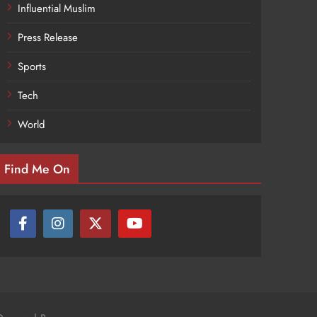
Influential Muslim
Press Release
Sports
Tech
World
Find Me On