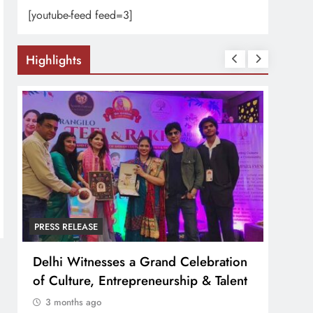
[youtube-feed feed=3]
Highlights
PRESS RELEASE
PRESS
Delhi Witnesses a Grand Celebration
FESTA 
of Culture, Entrepreneurship & Talent
व्यापा
बोर्ड”
3 months ago