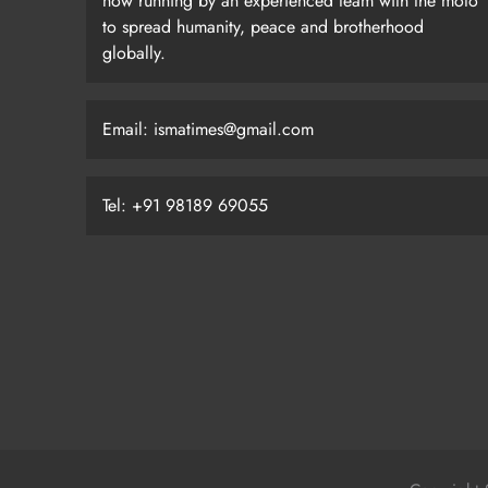
now running by an experienced team with the moto
to spread humanity, peace and brotherhood
globally.
Email: ismatimes@gmail.com
Tel: +91 98189 69055