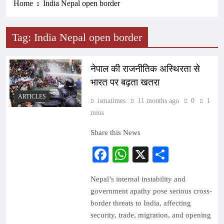
Home
India Nepal open border
Tag:
India Nepal open border
नेपाल की राजनीतिक अस्थिरता से
भारत पर बढ़ता खतरा
ARTICLES
ismatimes
11 months ago
0
1
mins
Share this News
Facebook
WhatsApp
X
Share
Nepal’s internal instability and
government apathy pose serious cross-
border threats to India, affecting
security, trade, migration, and opening