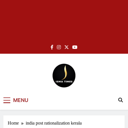
Skip
to
content
ISMA TIMES
MENU
NEWS
Home
india post rationalization kerala