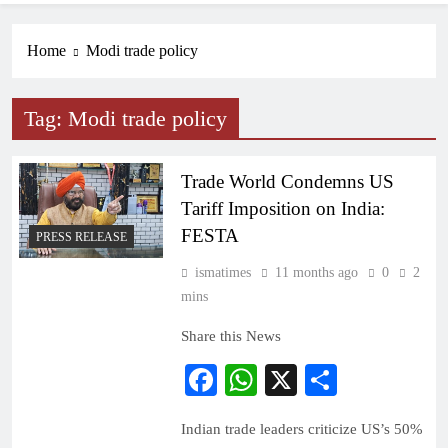
Home
Modi trade policy
Tag:
Modi trade policy
Trade World Condemns US
Tariff Imposition on India:
FESTA
PRESS RELEASE
ismatimes
11 months ago
0
2
mins
Share this News
Facebook
WhatsApp
X
Share
Indian trade leaders criticize US’s 50%