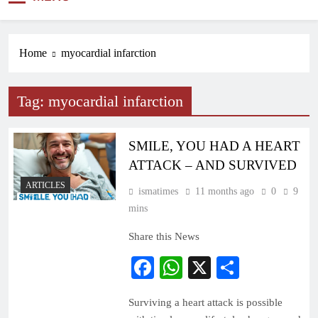
NEWS
Home
myocardial infarction
Tag:
myocardial infarction
SMILE, YOU HAD A HEART
ATTACK – AND SURVIVED
ARTICLES
ismatimes
11 months ago
0
9
mins
Share this News
Facebook
WhatsApp
X
Share
Surviving a heart attack is possible