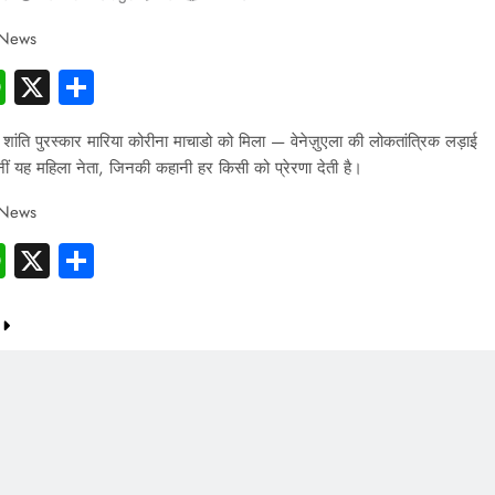
 News
cebook
WhatsApp
X
Share
INDIA
PRESS RELEASE
ांति पुरस्कार मारिया कोरीना माचाडो को मिला — वेनेज़ुएला की लोकतांत्रिक लड़ाई
ीं यह महिला नेता, जिनकी कहानी हर किसी को प्रेरणा देती है।
Desk Jobs to Mobile Screens: How
 News
Modern Lifestyle Is Damaging Your
cebook
WhatsApp
X
Share
Bones and Joints
10 months ago