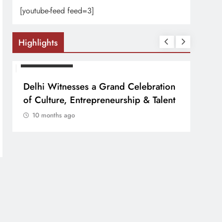
[youtube-feed feed=3]
Highlights
PRESS RELEASE
PRESS
Delhi Witnesses a Grand Celebration
FESTA 
of Culture, Entrepreneurship & Talent
व्यापा
बोर्ड”
10 months ago
10 