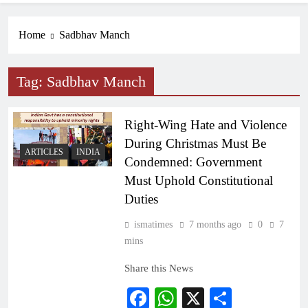
Home
Sadbhav Manch
Tag:
Sadbhav Manch
Right-Wing Hate and Violence
During Christmas Must Be
ARTICLES
INDIA
Condemned: Government
Must Uphold Constitutional
Duties
ismatimes
7 months ago
0
7
mins
Share this News
Facebook
WhatsApp
X
Share