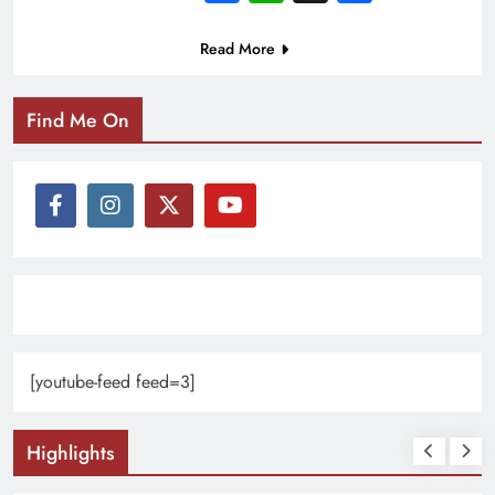
Read More
Find Me On
[youtube-feed feed=3]
Highlights