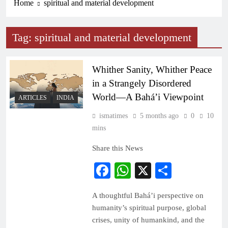
Home
spiritual and material development
Tag:
spiritual and material development
Whither Sanity, Whither Peace
in a Strangely Disordered
World—A Bahá’i Viewpoint
ARTICLES
INDIA
ismatimes
5 months ago
0
10
mins
Share this News
Facebook
WhatsApp
X
Share
A thoughtful Bahá’i perspective on
humanity’s spiritual purpose, global
crises, unity of humankind, and the