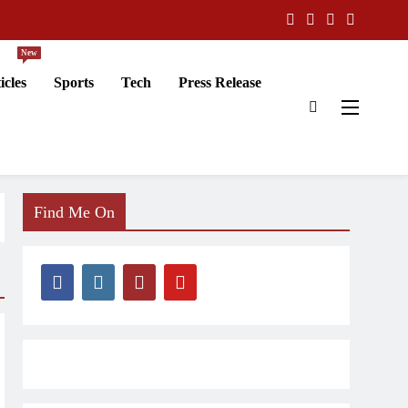
New
icles
Sports
Tech
Press Release
Find Me On