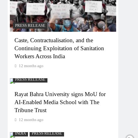
PRESS RELEASE
Caste, Contractualisation, and the
Continuing Exploitation of Sanitation
Workers Across India
12 months ago
PRESS RELEASE
Rayat Bahra University signs MoU for
AI-Enabled Media School with The
Tribune Trust
12 months ago
INDIA
PRESS RELEASE