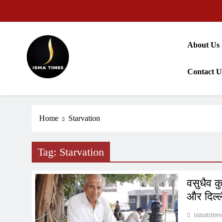
Skip
to
content
About Us
Contact U
ISMA TIMES NEWS
Home
Starvation
Tag:
Starvation
वसुधैव कु
और दिल्ल
ismatimes