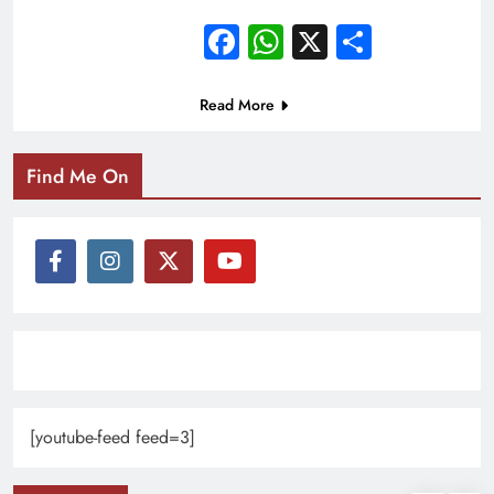
Facebook
WhatsApp
X
Share
Read More
Find Me On
[youtube-feed feed=3]