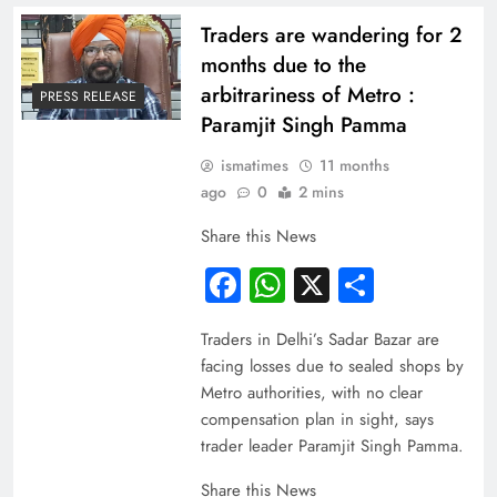
Traders are wandering for 2
months due to the
arbitrariness of Metro :
PRESS RELEASE
Paramjit Singh Pamma
ismatimes
11 months
ago
0
2 mins
Share this News
Facebook
WhatsApp
X
Share
Traders in Delhi’s Sadar Bazar are
facing losses due to sealed shops by
Metro authorities, with no clear
compensation plan in sight, says
trader leader Paramjit Singh Pamma.
Share this News