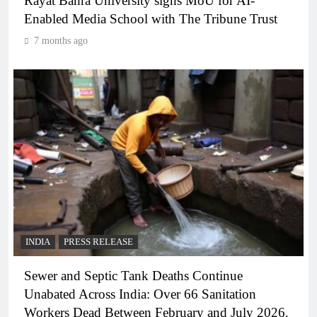
Rayat Bahra University signs MoU for AI-
Enabled Media School with The Tribune Trust
7 months ago
INDIA
PRESS RELEASE
Sewer and Septic Tank Deaths Continue
Unabated Across India: Over 66 Sanitation
Workers Dead Between February and July 2026.