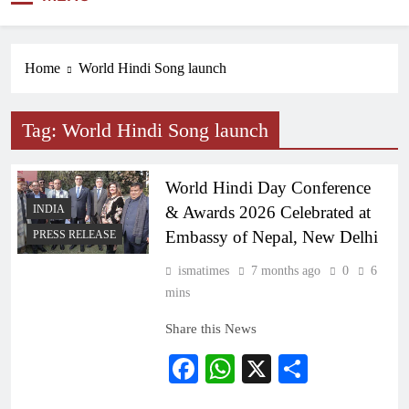
NEWS
Home
World Hindi Song launch
Tag:
World Hindi Song launch
World Hindi Day Conference
INDIA
& Awards 2026 Celebrated at
Embassy of Nepal, New Delhi
PRESS RELEASE
ismatimes
7 months ago
0
6
mins
Share this News
Facebook
WhatsApp
X
Share