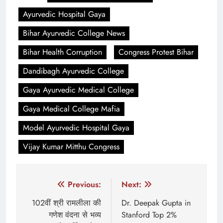
Ayurvedic Hospital Gaya
Bihar Ayurvedic College News
Bihar Health Corruption
Congress Protest Bihar
Dandibagh Ayurvedic College
Gaya Ayurvedic Medical College
Gaya Medical College Mafia
Model Ayurvedic Hospital Gaya
Vijay Kumar Mitthu Congress
Post
Previous:
Next:
navigation
102वीं श्री रामलीला की
Dr. Deepak Gupta in
गणेश वंदना से भव्य
Stanford Top 2%