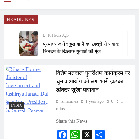
NEWS
HEADLINES
16 Hours Ago
प्रयागराज में राहुल गांधी का छात्रों से संवाद:
सिस्टम के खिलाफ युवाओं की गूंज
16 Hours Ago
Ramee Group’s Saurab Gahoi
विशेष मतदाता पुनरीक्षण कार्यक्रम पर
Honoured with ‘Young Achiever of the
चुनाव आयोग को लगा भारी झटका :
Year’ Award at the 13th National
17 Hours Ago
डॉक्टर सुरेश पासवान
Awards of Excellence and Leadership
Fortis Escorts Hospital Jaipur Marks
2026
World Breastfeeding Week with
ismatimes
1 year ago
0
1
INDIA
Comprehensive Awareness Campaign
mins
21 Hours Ago
CTI के ऐतिहासिक व्यापारी सम्मेलन में दिल्ली
Share this News
के 400 व्यापारी संगठन शामिल
Facebook
WhatsApp
X
Share
21 Hours Ago