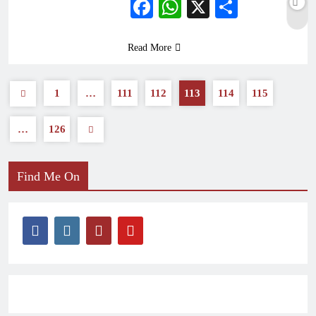
Facebook
WhatsApp
X
Share
Read More
1
…
111
112
113
114
115
…
126
Find Me On