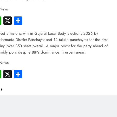
 News
cebook
WhatsApp
X
Share
ed a historic win in Gujarat Local Body Elections 2026 by
armada District Panchayat and 12 taluka panchayats for the first
ing over 350 seats overall. A major boost for the party ahead of
bly polls despite BJP’s dominance in urban areas.
 News
cebook
WhatsApp
X
Share