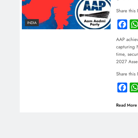
Share this
Fa
INDIA
AAP achiev
capturing N
time, secur
2027 Assem
Share this
Fa
Read More