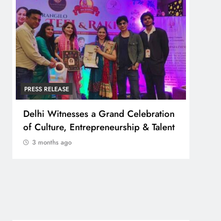
PRESS RELEASE
PRESS
Delhi Witnesses a Grand Celebration
FESTA 
of Culture, Entrepreneurship & Talent
व्यापा
बोर्ड”
3 months ago
3 m