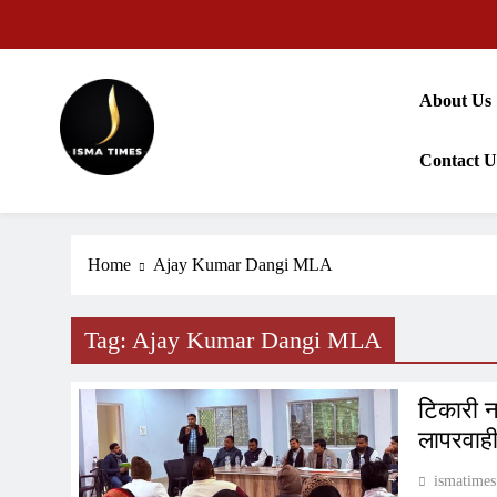
Skip
to
content
About Us
Contact U
ISMA TIMES NEWS
Home
Ajay Kumar Dangi MLA
Tag:
Ajay Kumar Dangi MLA
टिकारी न
लापरवाह
ismatimes