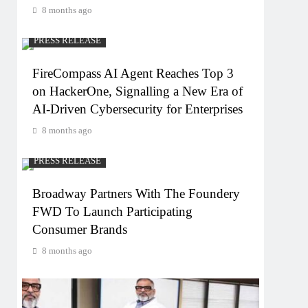
8 months ago
PRESS RELEASE
FireCompass AI Agent Reaches Top 3
on HackerOne, Signalling a New Era of
AI-Driven Cybersecurity for Enterprises
8 months ago
PRESS RELEASE
Broadway Partners With The Foundery
FWD To Launch Participating
Consumer Brands
8 months ago