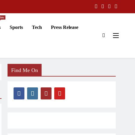
New
s
Sports
Tech
Press Release
Find Me On