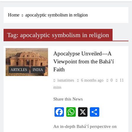
Home
apocalyptic symbolism in religion
Tag:
apocalyptic symbolism in religion
Apocalypse Unveiled—A
Viewpoint from the Bahá’í
Faith
ARTICLES
INDIA
ismatimes
6 months ago
0
11
mins
Share this News
Facebook
WhatsApp
X
Share
An in-depth Bahá’í perspective on