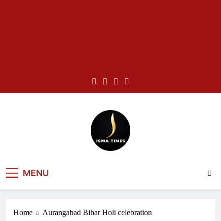
Skip
to
content
ISMA TIMES
MENU
NEWS
Home
Aurangabad Bihar Holi celebration