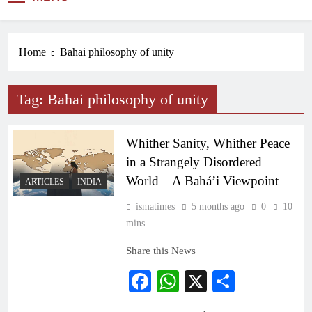
NEWS
Home
Bahai philosophy of unity
Tag:
Bahai philosophy of unity
Whither Sanity, Whither Peace
in a Strangely Disordered
World—A Bahá’i Viewpoint
ARTICLES
INDIA
ismatimes
5 months ago
0
10
mins
Share this News
Facebook
WhatsApp
X
Share