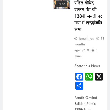
पंडित गोविंद
INDIA
बल्लभ पंत की
138वीं जयंती पर
गया में श्रद्धांजलि
सभा
ismatimes
11
months
ago
0
1
mins
Share this News
Facebo
Wha
X
Share
Pandit Govind
Ballabh Pant’s
138th birth