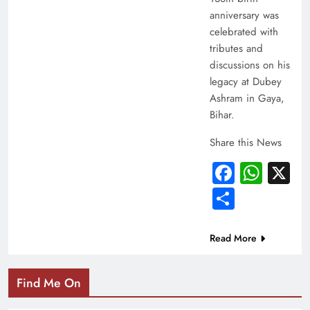
anniversary was
celebrated with
tributes and
discussions on his
legacy at Dubey
Ashram in Gaya,
Bihar.
Share this News
Facebo
Wha
X
Share
Read More
Find Me On