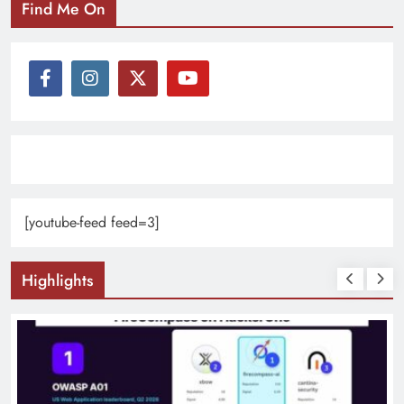
Find Me On
[youtube-feed feed=3]
Highlights