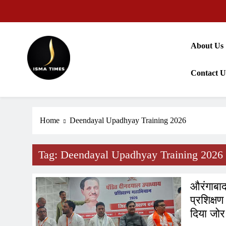
Skip
to
content
About Us
Contact U
ISMA TIMES NEWS
Home
Deendayal Upadhyay Training 2026
Tag:
Deendayal Upadhyay Training 2026
औरंगाबाद
प्रशिक्ष
दिया जोर