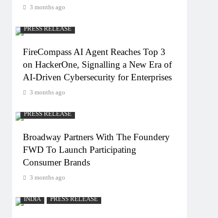
3 months ago
PRESS RELEASE
FireCompass AI Agent Reaches Top 3
on HackerOne, Signalling a New Era of
AI-Driven Cybersecurity for Enterprises
3 months ago
PRESS RELEASE
Broadway Partners With The Foundery
FWD To Launch Participating
Consumer Brands
3 months ago
INDIA
PRESS RELEASE