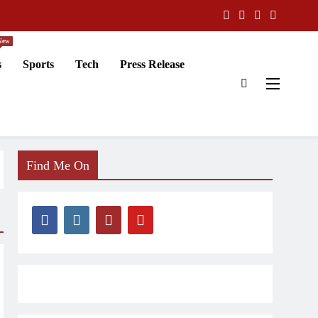
New
s
Sports
Tech
Press Release
Find Me On