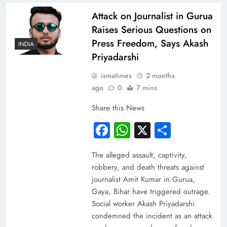
Attack on Journalist in Gurua
Raises Serious Questions on
Press Freedom, Says Akash
INDIA
Priyadarshi
ismatimes
2 months
ago
0
7 mins
Share this News
Facebook
WhatsApp
X
Share
The alleged assault, captivity,
robbery, and death threats against
journalist Amit Kumar in Gurua,
Gaya, Bihar have triggered outrage.
Social worker Akash Priyadarshi
condemned the incident as an attack