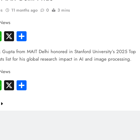
es
11 months ago
0
3 mins
 News
cebook
WhatsApp
X
Share
 Gupta from MAIT Delhi honored in Stanford University’s 2025 Top
PRESS RELEASE
ts list for his global research impact in AI and image processing.
ndia’s Waterproofing Industry Fast-
 News
Tracks Toward Rs. 15,000 Crore
cebook
WhatsApp
X
Share
Market by 2026
11 months ago