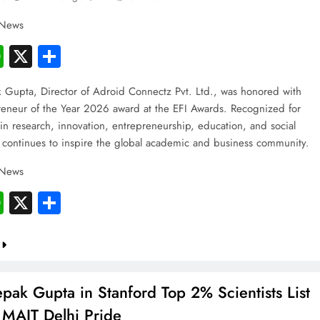
 News
cebook
WhatsApp
X
Share
 Gupta, Director of Adroid Connectz Pvt. Ltd., was honored with
reneur of the Year 2026 award at the EFI Awards. Recognized for
 in research, innovation, entrepreneurship, education, and social
 continues to inspire the global academic and business community.
 News
cebook
WhatsApp
X
Share
pak Gupta in Stanford Top 2% Scientists List
 MAIT Delhi Pride