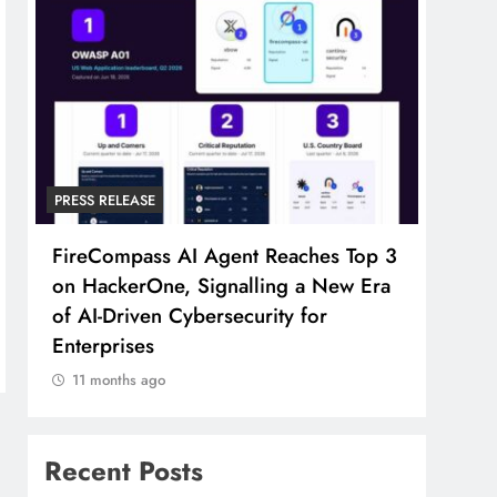
PRESS RELEASE
PRESS
FireCompass AI Agent Reaches Top 3
Broa
on HackerOne, Signalling a New Era
Foun
of AI-Driven Cybersecurity for
Part
Enterprises
11 
11 months ago
Recent Posts