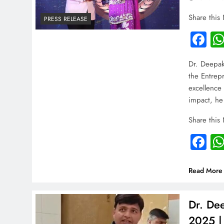
Share this
PRESS RELEASE
Fa
Dr. Deepak
the Entrep
excellence
impact, he
Share this
Fa
Read More
Dr. Dee
2025 |