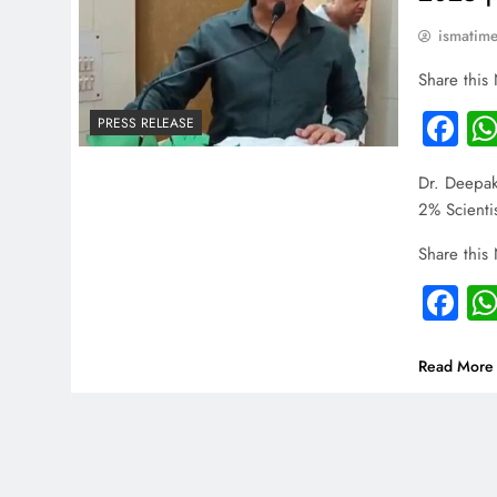
ismatim
Share this
Fa
PRESS RELEASE
Dr. Deepak
2% Scientis
Share this
Fa
Read More