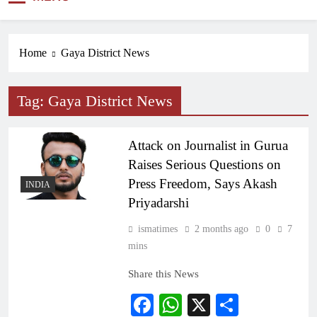
NEWS
Home
Gaya District News
Tag:
Gaya District News
Attack on Journalist in Gurua
Raises Serious Questions on
Press Freedom, Says Akash
INDIA
Priyadarshi
ismatimes
2 months ago
0
7
mins
Share this News
Facebook
WhatsApp
X
Share