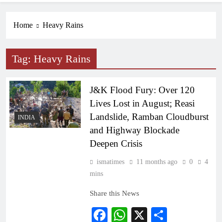
Home
Heavy Rains
Tag:
Heavy Rains
J&K Flood Fury: Over 120
Lives Lost in August; Reasi
Landslide, Ramban Cloudburst
INDIA
and Highway Blockade
Deepen Crisis
ismatimes
11 months ago
0
4
mins
Share this News
Facebook
WhatsApp
X
Share