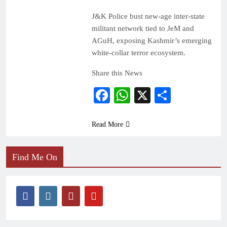
J&K Police bust new-age inter-state
militant network tied to JeM and
AGuH, exposing Kashmir’s emerging
white-collar terror ecosystem.
Share this News
Facebook
WhatsApp
X
Share
Read More
Find Me On