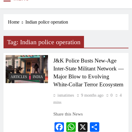
NEWS
Home
Indian police operation
Tag:
Indian police operation
J&K Police Busts New-Age
Inter-State Militant Network —
Major Blow to Evolving
ARTICLES
INDIA
White-Collar Terror Ecosystem
ismatimes
9 months ago
0
4
mins
Share this News
Facebook
WhatsApp
X
Share