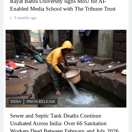
Rayat Bahra University signs MoU for AI-
Enabled Media School with The Tribune Trust
9 months ago
INDIA
PRESS RELEASE
Sewer and Septic Tank Deaths Continue
Unabated Across India: Over 66 Sanitation
Workers Dead Between February and July 2026.