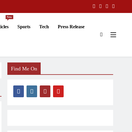
New
icles
Sports
Tech
Press Release
Find Me On