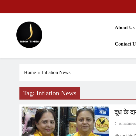
Skip
to
content
About Us
Contact U
ISMA TIMES NEWS
Home
Inflation News
Tag:
Inflation News
दूध के द
ismatimes
Share this