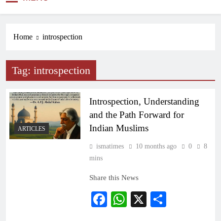
NEWS
Home
introspection
Tag:
introspection
Introspection, Understanding
and the Path Forward for
Indian Muslims
ARTICLES
ismatimes
10 months ago
0
8
mins
Share this News
Facebook
WhatsApp
X
Share