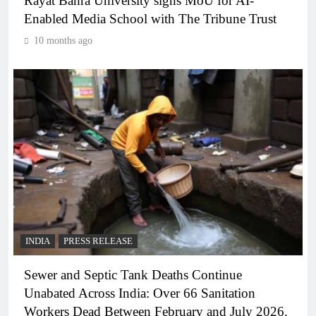
Rayat Bahra University signs MoU for AI-
Enabled Media School with The Tribune Trust
10 months ago
INDIA
PRESS RELEASE
Sewer and Septic Tank Deaths Continue
Unabated Across India: Over 66 Sanitation
Workers Dead Between February and July 2026.