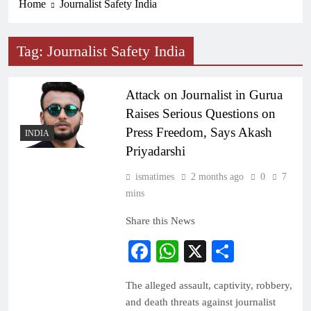
Home
Journalist Safety India
Tag:
Journalist Safety India
Attack on Journalist in Gurua
Raises Serious Questions on
Press Freedom, Says Akash
INDIA
Priyadarshi
ismatimes
2 months ago
0
7
mins
Share this News
Facebook
WhatsApp
X
Share
The alleged assault, captivity, robbery,
and death threats against journalist