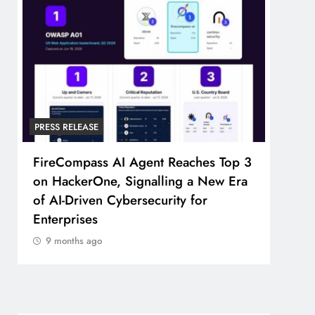
PRESS RELEASE
PRESS
FireCompass AI Agent Reaches Top 3
Broa
on HackerOne, Signalling a New Era
Foun
of AI-Driven Cybersecurity for
Part
Enterprises
9 m
9 months ago