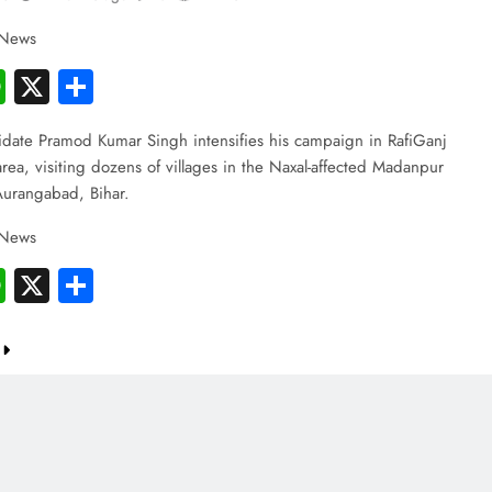
 News
cebook
WhatsApp
X
Share
idate Pramod Kumar Singh intensifies his campaign in RafiGanj
rea, visiting dozens of villages in the Naxal-affected Madanpur
Aurangabad, Bihar.
 News
cebook
WhatsApp
X
Share