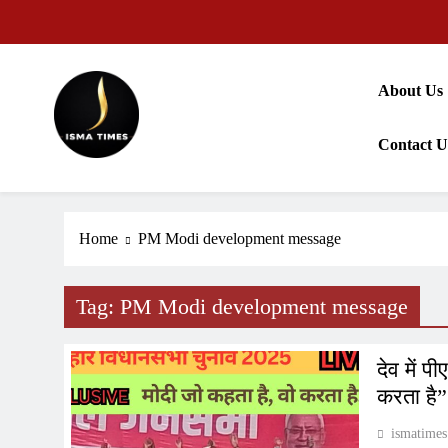
Skip
to
content
About Us
Contact U
ISMA TIMES NEWS
Home
PM Modi development message
Tag:
PM Modi development message
देव में प
करता है”
ismatimes