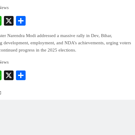
 News
cebook
WhatsApp
X
Share
ter Narendra Modi addressed a massive rally in Dev, Bihar,
g development, employment, and NDA’s achievements, urging voters
continued progress in the 2025 elections.
 News
cebook
WhatsApp
X
Share