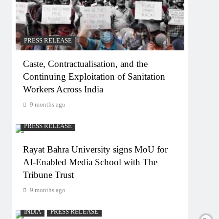
PRESS RELEASE
Caste, Contractualisation, and the
Continuing Exploitation of Sanitation
Workers Across India
9 months ago
PRESS RELEASE
Rayat Bahra University signs MoU for
AI-Enabled Media School with The
Tribune Trust
9 months ago
INDIA
PRESS RELEASE