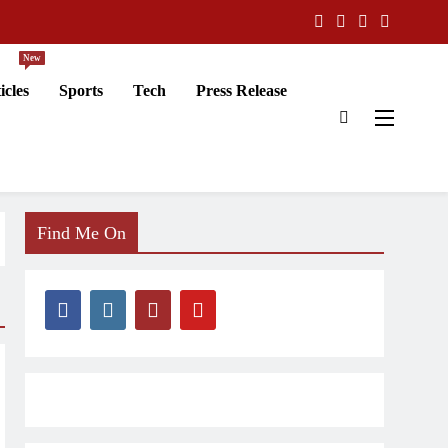
New
icles
Sports
Tech
Press Release
Find Me On