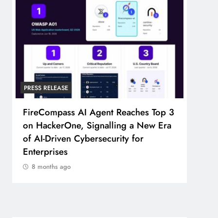
PRESS RELEASE
PRESS
FireCompass AI Agent Reaches Top 3
Broa
on HackerOne, Signalling a New Era
Foun
of AI-Driven Cybersecurity for
Part
Enterprises
8 m
8 months ago