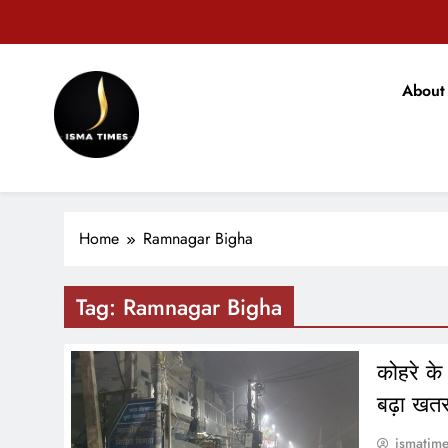
Skip
to
content
टिकारी अनुम
About
मोहन भ
ISMA TIMES NEWS
टिकारी अनुम
Home
Ramnagar Bigha
Tag:
Ramnagar Bigha
कोहरे के
बढ़ा खतर
ismatim