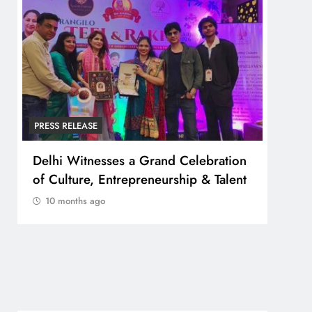
PRESS RELEASE
PRESS
Delhi Witnesses a Grand Celebration
FESTA 
of Culture, Entrepreneurship & Talent
व्यापा
बोर्ड”
10 months ago
10 