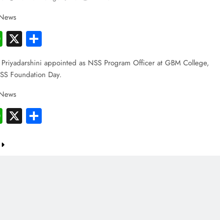
 News
cebook
WhatsApp
X
Share
 Priyadarshini appointed as NSS Program Officer at GBM College,
SS Foundation Day.
 News
cebook
WhatsApp
X
Share