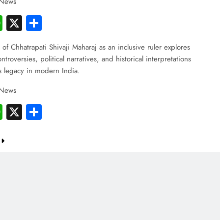
 News
cebook
WhatsApp
X
Share
 of Chhatrapati Shivaji Maharaj as an inclusive ruler explores
troversies, political narratives, and historical interpretations
s legacy in modern India.
 News
cebook
WhatsApp
X
Share