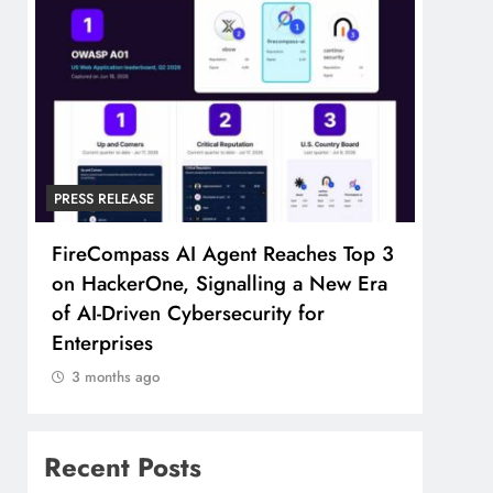
PRESS RELEASE
PRESS
FireCompass AI Agent Reaches Top 3
Broa
on HackerOne, Signalling a New Era
Foun
of AI-Driven Cybersecurity for
Part
Enterprises
3 m
3 months ago
Recent Posts