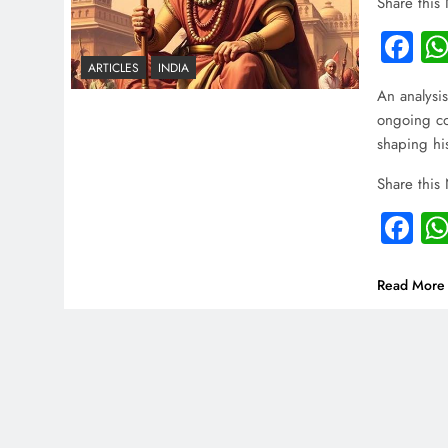
Share this
Fa
ARTICLES
INDIA
An analysis
ongoing con
shaping hi
Share this
Fa
Read More