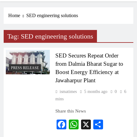
Home
SED engineering solutions
Tag:
SED engineering solutions
SED Secures Repeat Order
from Dalmia Bharat Sugar to
PRESS RELEASE
Boost Energy Efficiency at
Jawaharpur Plant
ismatimes
5 months ago
0
6
mins
Share this News
Facebook
WhatsApp
X
Share