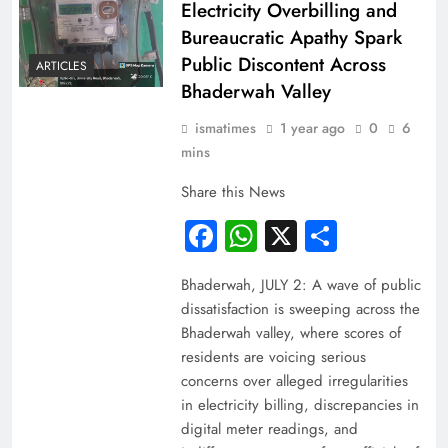
Electricity Overbilling and
Bureaucratic Apathy Spark
Public Discontent Across
ARTICLES
Bhaderwah Valley
ismatimes
1 year ago
0
6
mins
Share this News
Facebook
WhatsApp
X
Share
Bhaderwah, JULY 2: A wave of public
dissatisfaction is sweeping across the
Bhaderwah valley, where scores of
residents are voicing serious
concerns over alleged irregularities
in electricity billing, discrepancies in
digital meter readings, and