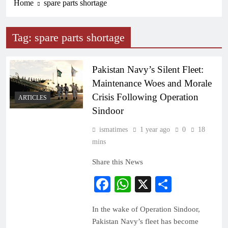
Home
spare parts shortage
Tag:
spare parts shortage
Pakistan Navy’s Silent Fleet:
Maintenance Woes and Morale
Crisis Following Operation
ARTICLES
Sindoor
ismatimes
1 year ago
0
18
mins
Share this News
Facebook
WhatsApp
X
Share
In the wake of Operation Sindoor,
Pakistan Navy’s fleet has become