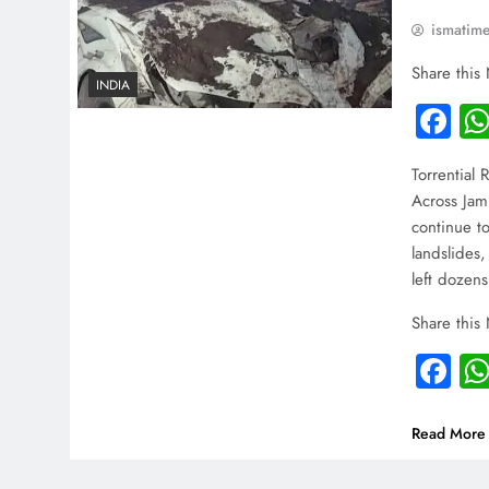
ismatim
Share this
INDIA
Fa
Torrential 
Across Ja
continue to
landslides,
left dozen
Share this
Fa
Read More