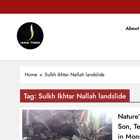
Skip
to
content
टिकारी अनुम
About
मोहन भ
ISMA TIMES NEWS
टिकारी अनुम
Home
Sulkh Ikhtar Nallah landslide
Tag:
Sulkh Ikhtar Nallah landslide
Nature
Son, T
in Mon