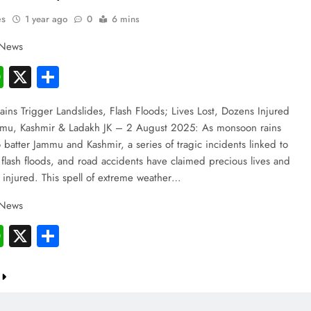
es
1 year ago
0
6 mins
 News
cebook
WhatsApp
X
Share
Rains Trigger Landslides, Flash Floods; Lives Lost, Dozens Injured
mmu, Kashmir & Ladakh JK – 2 August 2025: As monsoon rains
 batter Jammu and Kashmir, a series of tragic incidents linked to
 flash floods, and road accidents have claimed precious lives and
s injured. This spell of extreme weather…
 News
cebook
WhatsApp
X
Share