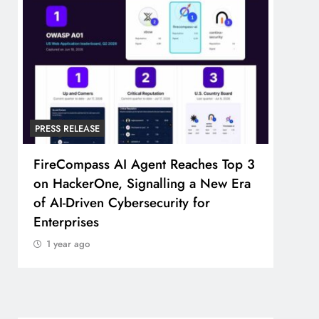
PRESS RELEASE
PRESS
FireCompass AI Agent Reaches Top 3
Broa
on HackerOne, Signalling a New Era
Foun
of AI-Driven Cybersecurity for
Part
Enterprises
1 y
1 year ago