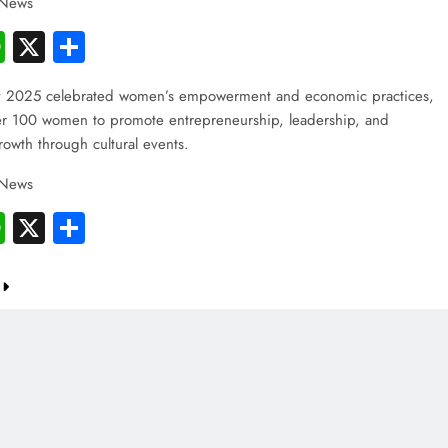
 News
cebook
WhatsApp
X
Share
av 2025 celebrated women’s empowerment and economic practices,
er 100 women to promote entrepreneurship, leadership, and
rowth through cultural events.
 News
cebook
WhatsApp
X
Share