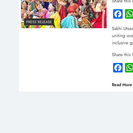
Share this
Fa
PRESS RELEASE
Sakhi Uts
uniting ov
inclusive g
Share this
Fa
Read More