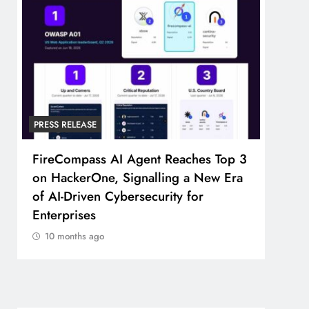
PRESS RELEASE
PRESS
FireCompass AI Agent Reaches Top 3
Broa
on HackerOne, Signalling a New Era
Foun
of AI-Driven Cybersecurity for
Part
Enterprises
10 
10 months ago