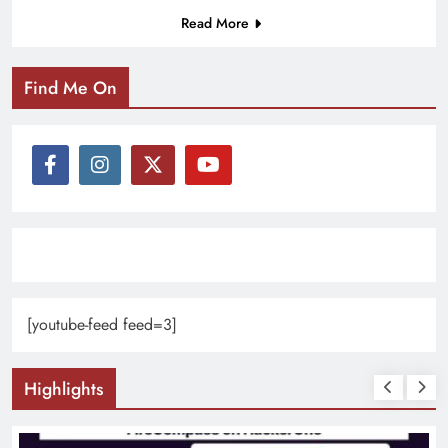
Read More
Find Me On
[youtube-feed feed=3]
Highlights