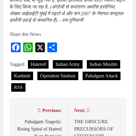
कश्मीरी शब्द भी जुड़ गया है. इसका इस्तेमाल उनके प्रति नफरत बढ़ाने
के लिए किया जा रहा है.
(अंग्रेजी से रूपांतरण अमरीश हरदेनिया.
लेखक आईआईटी मुंबई में पढ़ाते थे और सन 2007 के नेशनल कम्यूनल
हार्मोनी एवार्ड से सम्मानित हैं
) –
राम पुनियानी
Share this News
Facebook
WhatsApp
X
Share
Tagged:
Hatered
Indian Army
Indian Muslim
Kashmir
Operation Sindoor
Pahalgam Attack
RSS
Previous:
Next:
Post
navigation
Pahalgam Tragedy:
THE OBSCURE
Rising Spiral of Hatred
PRECURSORS OF