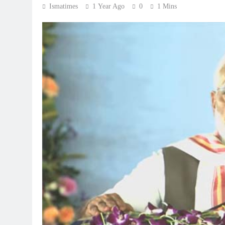
Ismatimes
1 Year Ago
0
1 Mins