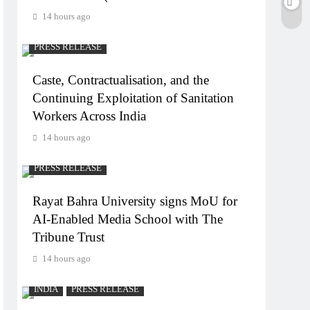
14 hours ago
PRESS RELEASE
Caste, Contractualisation, and the
Continuing Exploitation of Sanitation
Workers Across India
14 hours ago
PRESS RELEASE
Rayat Bahra University signs MoU for
AI-Enabled Media School with The
Tribune Trust
14 hours ago
INDIA
PRESS RELEASE