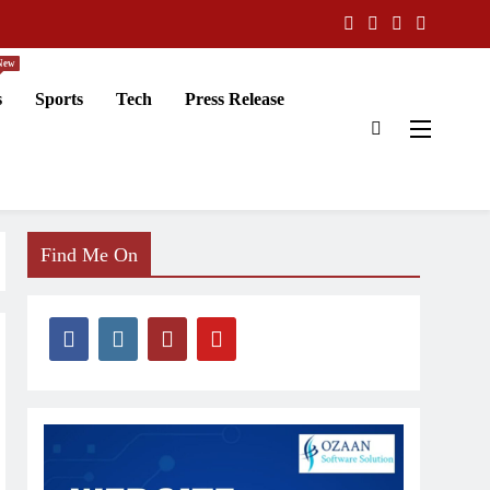
New
s
Sports
Tech
Press Release
Find Me On