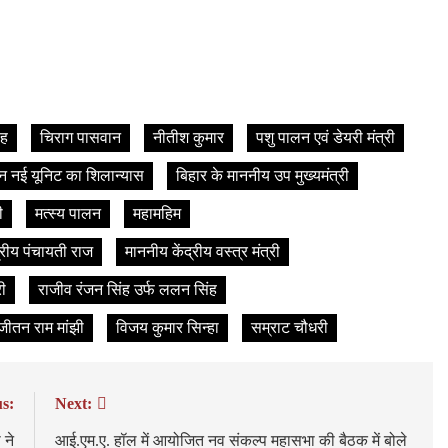
ंह
चिराग पासवान
नीतीश कुमार
पशु पालन एवं डेयरी मंत्री
ीन नई यूनिट का शिलान्यास
बिहार के माननीय उप मुख्यमंत्री
ी
मत्स्य पालन
महामहिम
्रीय पंचायती राज
माननीय केंद्रीय वस्त्र मंत्री
री
राजीव रंजन सिंह उर्फ ललन सिंह
े जीतन राम मांझी
विजय कुमार सिन्हा
सम्राट चौधरी
s:
Next:
 ने
आई.एम.ए. हॉल में आयोजित नव संकल्प महासभा की बैठक में बोले