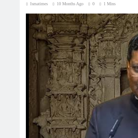
Ismatimes
10 Months Ago
0
1 Mins