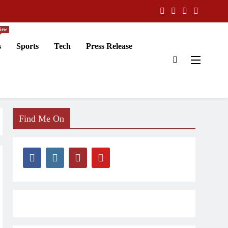
New
s
Sports
Tech
Press Release
Find Me On