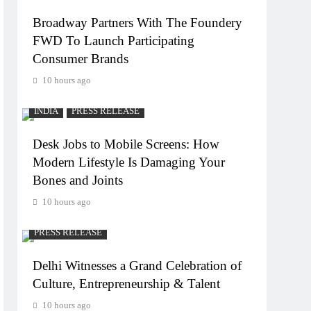
Broadway Partners With The Foundery
FWD To Launch Participating
Consumer Brands
10 hours ago
INDIA
PRESS RELEASE
Desk Jobs to Mobile Screens: How
Modern Lifestyle Is Damaging Your
Bones and Joints
10 hours ago
PRESS RELEASE
Delhi Witnesses a Grand Celebration of
Culture, Entrepreneurship & Talent
10 hours ago