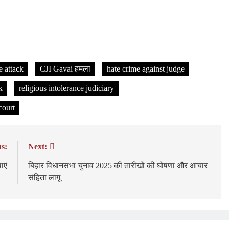
e attack
CJI Gavai हमला
hate crime against judge
k
religious intolerance judiciary
court
s:
Next:
ाएं
बिहार विधानसभा चुनाव 2025 की तारीखों की घोषणा और आचार
संहिता लागू