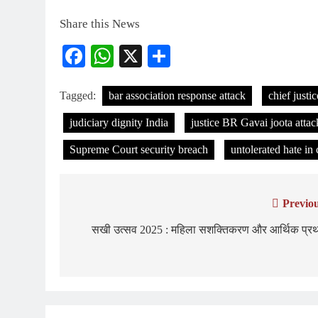
Share this News
Facebook
WhatsApp
X
Share
Tagged:
bar association response attack
chief justic
judiciary dignity India
justice BR Gavai joota attac
Supreme Court security breach
untolerated hate in 
Previou
Post
navigation
सखी उत्सव 2025 : महिला सशक्तिकरण और आर्थिक प्रथ