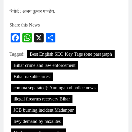
रिपोर्ट : अजय कुमार पाण्डेय.
Share this News
Facebook
WhatsApp
X
Share
Tagged:
Best English SEO Key Tags (one paragraph
Bihar crime and law enforcement
Bihar naxalite arrest
comma separated): Aurangabad police news
illegal firearms recovery Bihar
JCB burning incident Madanpur
levy demand by naxalites