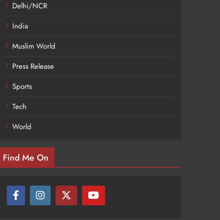
Delhi/NCR
India
Muslim World
Press Release
Sports
Tech
World
Find Me On