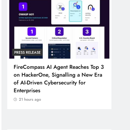
PRESS RELEASE
PRESS
FireCompass AI Agent Reaches Top 3
Broa
on HackerOne, Signalling a New Era
Foun
of AI-Driven Cybersecurity for
Part
Enterprises
21 
21 hours ago