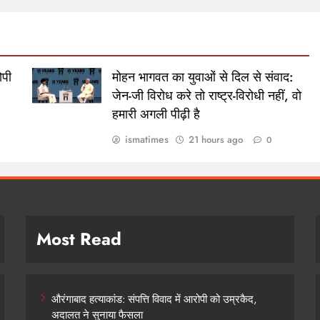
ोपी
मोहन भागवत का युवाओं से दिल से संवाद:
जेन-जी विरोध करे तो राष्ट्र-विरोधी नहीं, वो
हमारी अगली पीढ़ी है
ismatimes
21 hours ago
0
Most Read
औरंगाबाद हत्याकांड: संपत्ति विवाद में आरोपी को उम्रकैद,
अदालत ने सुनाया फैसला