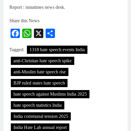
Report : ismatimes news desk.
Share this News
Facebook
WhatsApp
X
Share
Tagged:
1318 hate speech events India
anti-Christian hate speech spike
anti-Muslim hate speech rise
BJP ruled states hate speech
hate speech against Muslims India 2025
hate speech statistics India
India communal tension 2025
India Hate Lab annual report